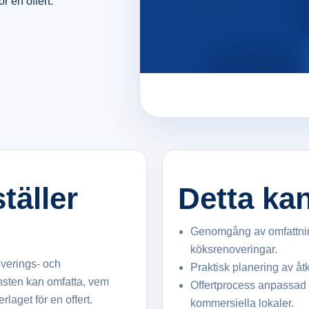
r en offert.
täller
Detta ka
Genomgång av omfattning,
köksrenoveringar.
overings- och
Praktisk planering av åt
änsten kan omfatta, vem
Offertprocess anpassad f
laget för en offert.
kommersiella lokaler.