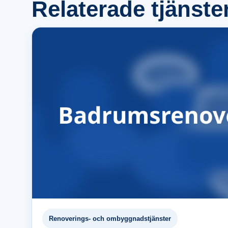
Relaterade tjänste
Renoverings- och ombyggnadstjänster