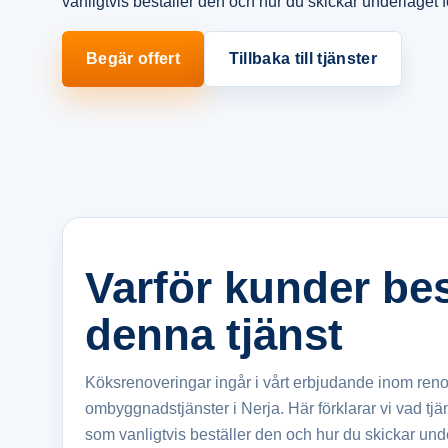
vanligtvis beställer den och hur du skickar underlaget fö
Begär offert
Tillbaka till tjänster
Varför kunder bes
denna tjänst
Köksrenoveringar ingår i vårt erbjudande inom ren
ombyggnadstjänster i Nerja. Här förklarar vi vad tj
som vanligtvis beställer den och hur du skickar under