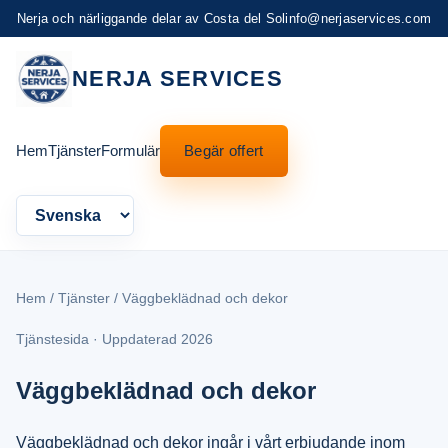
Nerja och närliggande delar av Costa del Sol
info@nerjaservices.com
NERJA SERVICES
Hem
Tjänster
Formulär
Begär offert
Language
Hem
/
Tjänster
/ Väggbeklädnad och dekor
Tjänstesida · Uppdaterad 2026
Väggbeklädnad och dekor
Väggbeklädnad och dekor ingår i vårt erbjudande inom