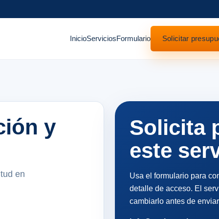
Inicio
Servicios
Formulario
Solicitar presupu
ción y
Solicita
este serv
itud en
Usa el formulario para con
detalle de acceso. El ser
cambiarlo antes de enviar 