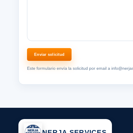
Enviar solicitud
Este formulario envía la solicitud por email a info@nerj
NERJA SERVICES