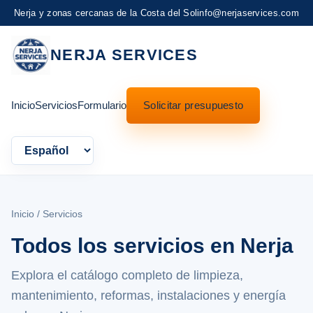
Nerja y zonas cercanas de la Costa del Sol
info@nerjaservices.com
NERJA SERVICES
Inicio
Servicios
Formulario
Solicitar presupuesto
Language
Inicio
/ Servicios
Todos los servicios en Nerja
Explora el catálogo completo de limpieza,
mantenimiento, reformas, instalaciones y energía