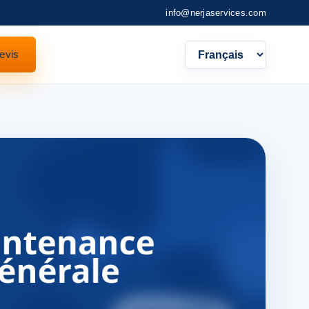
info@nerjaservices.com
evis
Languag