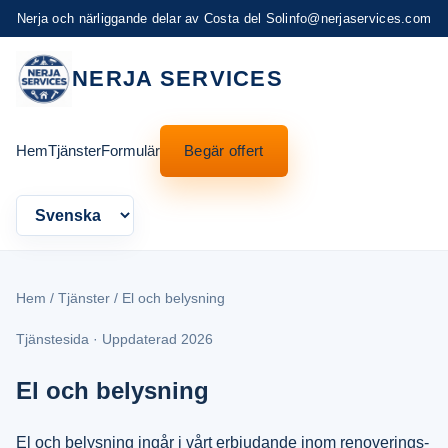
Nerja och närliggande delar av Costa del Sol
info@nerjaservices.com
NERJA SERVICES
Hem
Tjänster
Formulär
Begär offert
Language
Hem
/
Tjänster
/ El och belysning
Tjänstesida · Uppdaterad 2026
El och belysning
El och belysning ingår i vårt erbjudande inom renoverings-