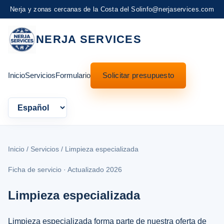
Nerja y zonas cercanas de la Costa del Sol
info@nerjaservices.com
NERJA SERVICES
Inicio
Servicios
Formulario
Solicitar presupuesto
Language
Inicio
/
Servicios
/ Limpieza especializada
Ficha de servicio · Actualizado 2026
Limpieza especializada
Limpieza especializada forma parte de nuestra oferta de